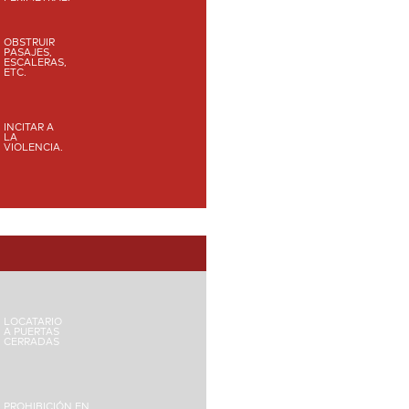
OBSTRUIR
PASAJES,
ESCALERAS,
ETC.
INCITAR A
LA
VIOLENCIA.
LOCATARIO
A PUERTAS
CERRADAS
PROHIBICIÓN EN