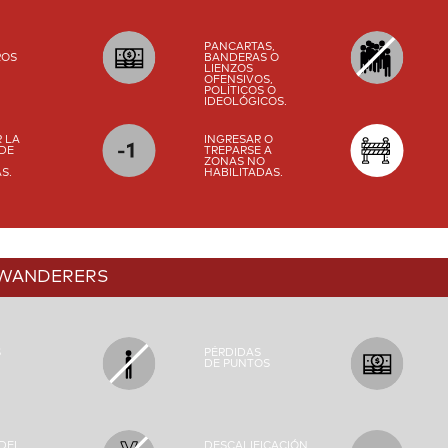
PANCARTAS,
ROS
BANDERAS O
LIENZOS
OFENSIVOS,
POLÍTICOS O
IDEOLÓGICOS.
R LA
INGRESAR O
 DE
TREPARSE A
ZONAS NO
S.
HABILITADAS.
 WANDERERS
S
PÉRDIDAS
DE PUNTOS
 DEL
DESCALIFICACIÓN