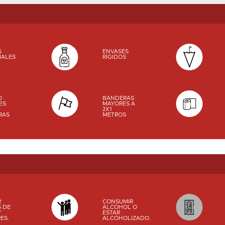
S
ENVASES
IALES
RÍGIDOS
O
BANDERAS
ES
MAYORES A
2X1
RAS
METROS
R
CONSUMIR
 DE
ALCOHOL O
Y
ESTAR
ES.
ALCOHOLIZADO.