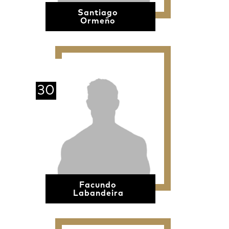
Santiago
Ormeño
30
Facundo
Labandeira