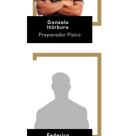
Gonzalo
Itúrburo
Preparador Físico
Federico