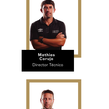
Mathias
Corujo
Director Técnico