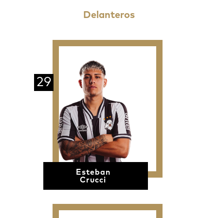
Delanteros
29
Esteban
Crucci