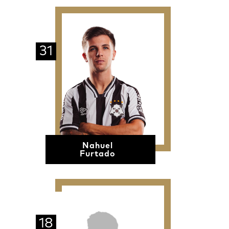
31
Nahuel
Furtado
18