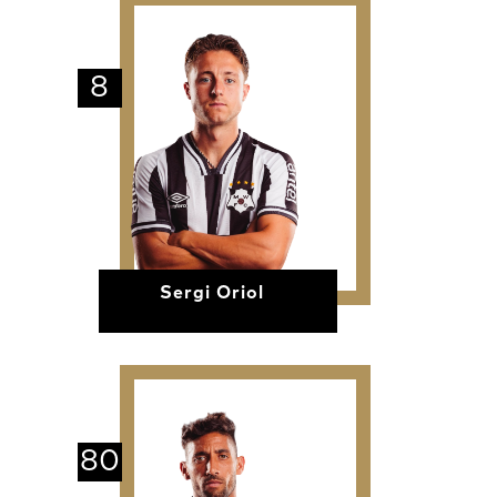
8
Sergi Oriol
80