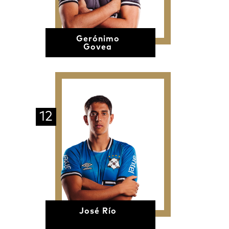
Gerónimo
Govea
12
José Río