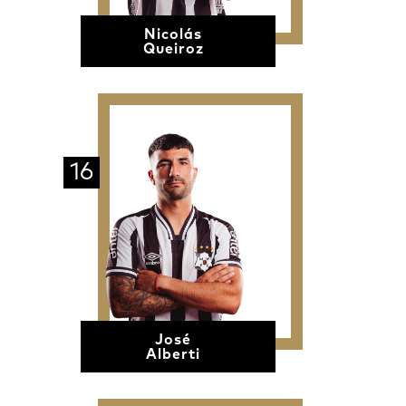
Nicolás
Queiroz
16
José
Alberti