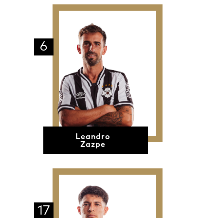
6
Leandro
Zazpe
17