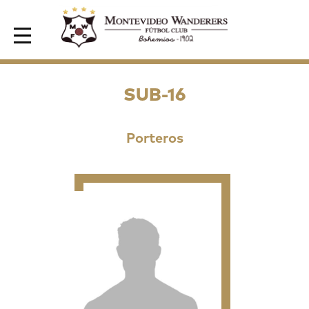
Area de Socios
SUB-16
Porteros