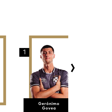
27
Gerónimo
Lautaro
Govea
Blengio