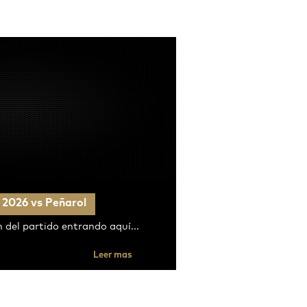
 2026 vs Peñarol
 del partido entrando aquí...
Leer mas