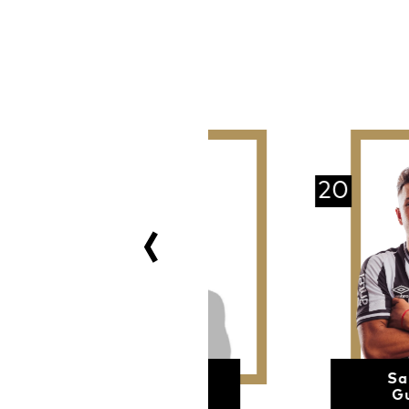
20
Enzo
Santiago
Porro
Guzmán