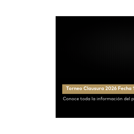
Torneo Clausura 2026 Fecha 
Conoce toda la información del p