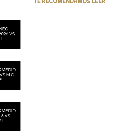
TE RECOMENDAMOS LEER
RNEO
2026 VS
OL
RMEDIO
VS M.C.
E
RMEDIO
 6 VS
AL