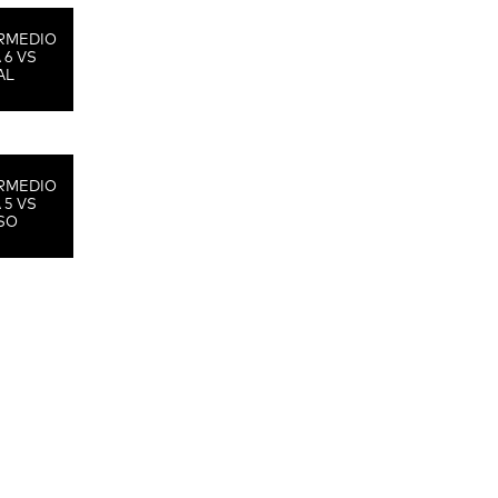
RMEDIO
 6 VS
AL
RMEDIO
 5 VS
SO