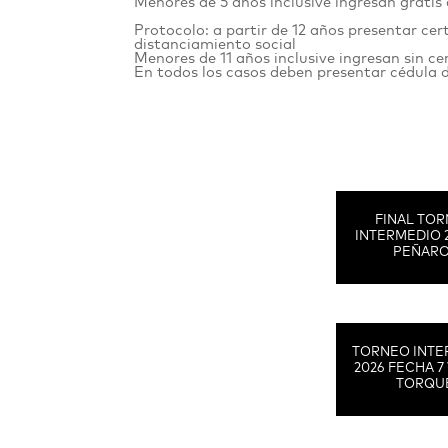
Menores de 5 años inclusive ingresan grat
Protocolo: a partir de 12 años presentar cer
distanciamiento social
Menores de 11 años inclusive ingresan sin c
En todos los casos deben presentar cédula 
FINAL TO
INTERMEDIO 
PEÑAR
TORNEO INTE
2026 FECHA 7 
TORQU