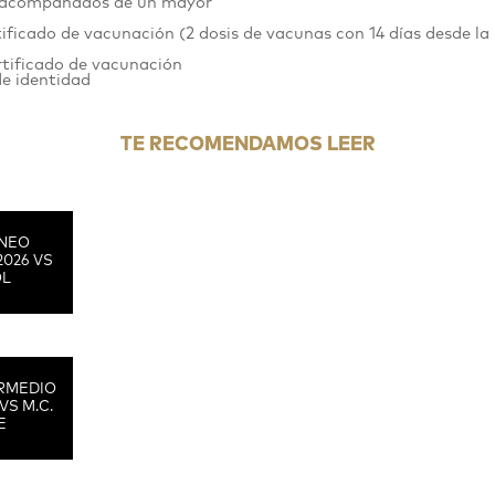
is acompañados de un mayor
tificado de vacunación (2 dosis de vacunas con 14 días desde la
ertificado de vacunación
de identidad
TE RECOMENDAMOS LEER
RNEO
2026 VS
OL
RMEDIO
VS M.C.
E