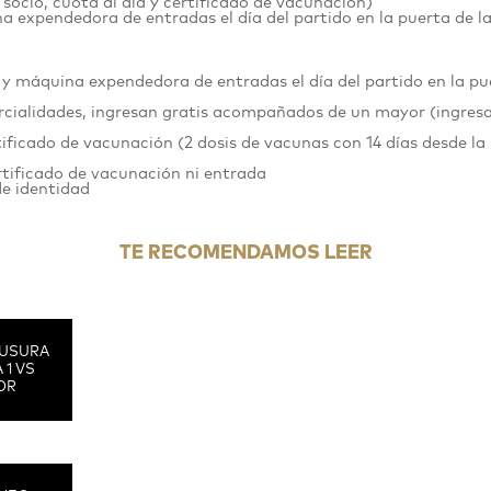
 socio, cuota al día y certificado de vacunación)
 expendedora de entradas el día del partido en la puerta de l
y máquina expendedora de entradas el día del partido en la pu
rcialidades, ingresan gratis acompañados de un mayor (ingres
tificado de vacunación (2 dosis de vacunas con 14 días desde la
ertificado de vacunación ni entrada
de identidad
TE RECOMENDAMOS LEER
USURA
 1 VS
OR