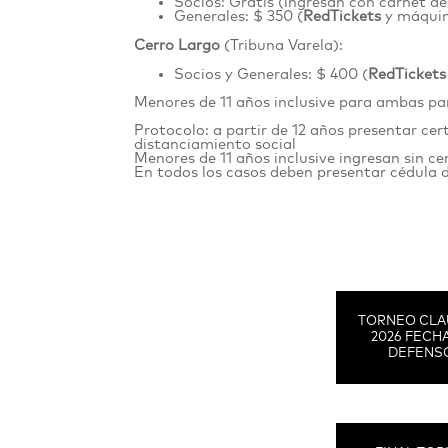
Socios: Gratis (ingresan con carnet de
Generales: $ 350 (
RedTickets
y máquina
Cerro Largo
(Tribuna Varela):
Socios y Generales: $ 400 (
RedTickets
Menores de 11 años inclusive para ambas pa
Protocolo: a partir de 12 años presentar cer
distanciamiento social
Menores de 11 años inclusive ingresan sin c
En todos los casos deben presentar cédula 
TORNEO CLA
2026 FECHA
DEFENS