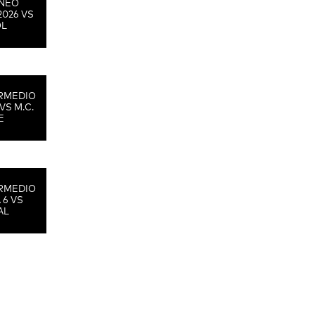
RNEO
2026 VS
OL
RMEDIO
VS M.C.
E
RMEDIO
 6 VS
AL