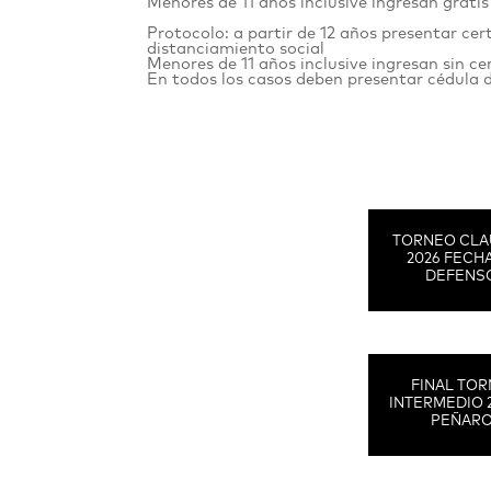
Menores de 11 años inclusive ingresan gra
Protocolo: a partir de 12 años presentar cer
distanciamiento social
Menores de 11 años inclusive ingresan sin c
En todos los casos deben presentar cédula 
TORNEO CLA
2026 FECHA
DEFENS
FINAL TO
INTERMEDIO 
PEÑAR