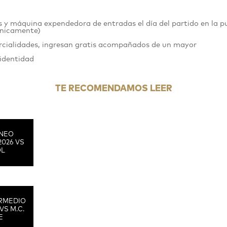
 y máquina expendedora de entradas el día del partido en la p
nicamente)
arcialidades, ingresan gratis acompañados de un mayor
 identidad
TE RECOMENDAMOS LEER
RNEO
2026 VS
OL
RMEDIO
VS M.C.
E