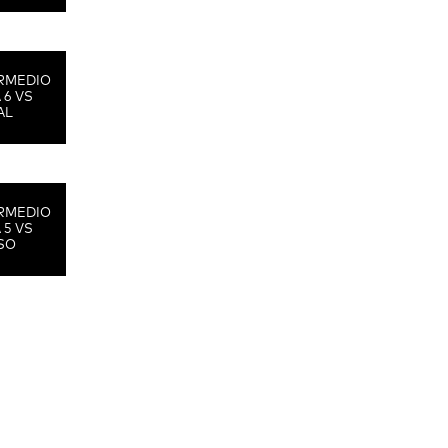
RMEDIO
 6 VS
AL
RMEDIO
 5 VS
SO