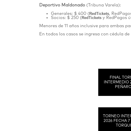
Deportivo Maldonado
(Tribuna Varela):
Generales: $ 400 (
RedTickets
, RedPagos
Socios: $ 250 (
RedTickets
y RedPagos ú
Menores de 11 años inclusive para ambas p
En todos los casos se ingresa con cédula de
FINAL TO
INTERMEDIO 
PEÑAR
TORNEO INTE
2026 FECHA 7 
TORQU