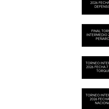
2026 FECHA
DEFENS
FINAL TO
INTERMEDIO 
PEÑAR
TORNEO INTE
2026 FECHA 7 
TORQU
TORNEO INTE
2026 FECHA
NACION