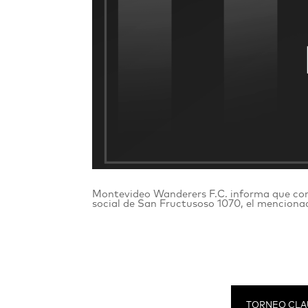
Montevideo Wanderers F.C. informa que con m
social de San Fructusoso 1070, el mencionad
TORNEO CLA