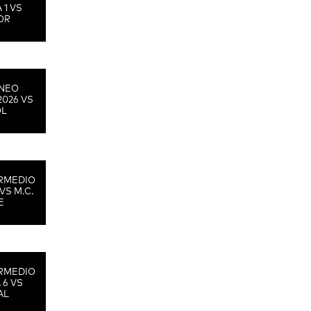
 1 VS
OR
RNEO
2026 VS
OL
RMEDIO
VS M.C.
E
RMEDIO
 6 VS
AL