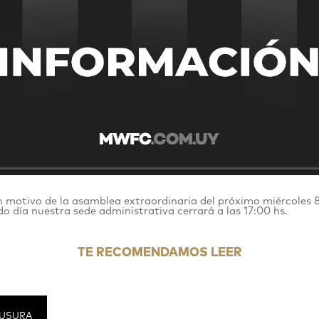
otivo de la asamblea extraordinaria del próximo miércoles 8 d
o día nuestra sede administrativa cerrará a las 17:00 hs.
TE RECOMENDAMOS LEER
USURA