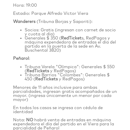
Hora: 19:00
Estadio: Parque Alfredo Víctor Viera
Wanderers
(Tribuna Borjas y Saporiti):
Socios: Gratis (ingresan con carnet de socio
y cuota al día)
Generales $ 350 (
RedTicket
s
, RedPagos y
máquina expendedora de entradas el día del
partido en la puerta de la sede en
Av.
Buschental 3820
)
Peñarol
:
Tribuna Varela "Olímpica": Generales $ 550
(
RedTickets
y RedPagos)
Tribuna Barrios "Colombes": Generales $
450 (
RedTickets
y RedPagos)
Menores de 11 años inclusive para ambas
parcialidades, ingresan gratis acompañados de un
mayor. (ingresa únicamente un menor por cada
mayor)
En todos los casos se ingresa con cédula de
identidad
Nota:
NO
habrá venta de entradas en máquina
expendedora el día del partido en el Viera para la
parcialidad de Peñarol