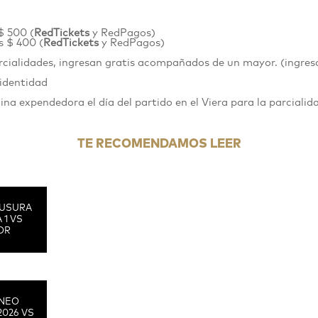
$ 500 (
RedTickets
y RedPagos)
s $ 400 (
RedTickets
y RedPagos)
arcialidades, ingresan gratis acompañados de un mayor. (ingr
 identidad
a expendedora el día del partido en el Viera para la parcialid
TE RECOMENDAMOS LEER
USURA
 1 VS
OR
RNEO
2026 VS