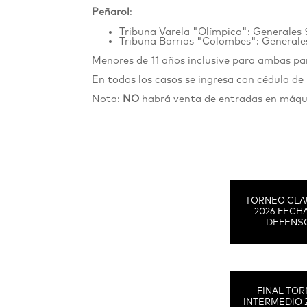
Peñarol
:
Tribuna Varela "Olímpica": Generales 
Tribuna Barrios "Colombes": Generale
Menores de 11 años inclusive para ambas p
En todos los casos se ingresa con cédula de
Nota:
NO
habrá venta de entradas en máquin
TORNEO CLA
2026 FECHA
DEFENS
FINAL TO
INTERMEDIO 