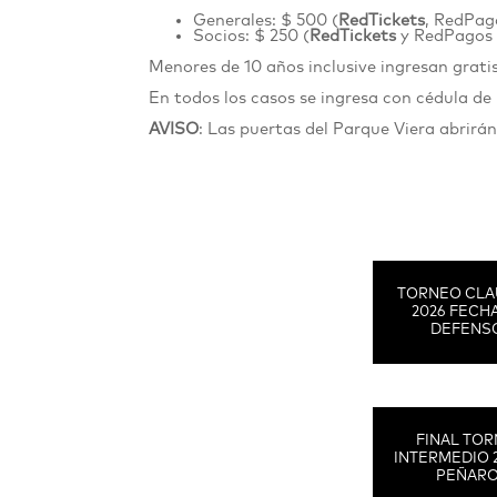
Generales: $ 500 (
RedTickets
, RedPa
Socios: $ 250 (
RedTickets
y RedPagos 
Menores de 10 años inclusive ingresan gra
En todos los casos se ingresa con cédula de
AVISO
: Las puertas del Parque Viera abrirán
TORNEO CLA
2026 FECHA
DEFENS
FINAL TO
INTERMEDIO 
PEÑAR