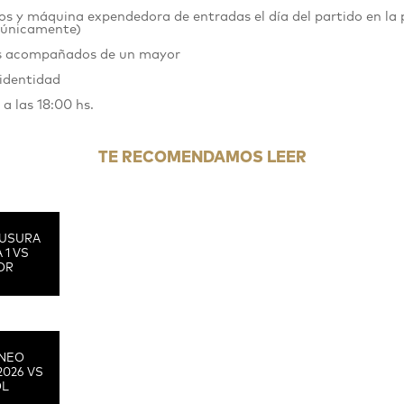
gos
y máquina expendedora de entradas el día del partido en la 
únicamente)
tis acompañados de un mayor
 identidad
 a las 18:00 hs.
TE RECOMENDAMOS LEER
USURA
 1 VS
OR
RNEO
2026 VS
OL