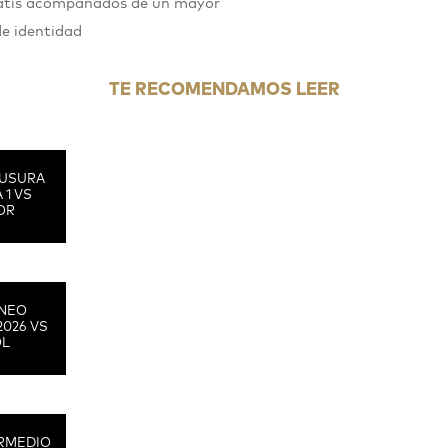
gratis acompañados de un mayor
de identidad
TE RECOMENDAMOS LEER
USURA
 1 VS
OR
RNEO
2026 VS
OL
RMEDIO