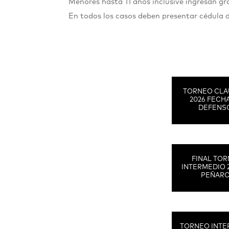
Menores hasta 11 años inclusive ingresan 
En todos los casos deben presentar cédula 
TORNEO CLA
2026 FECHA
DEFENS
FINAL TO
INTERMEDIO 
PEÑAR
TORNEO INTE