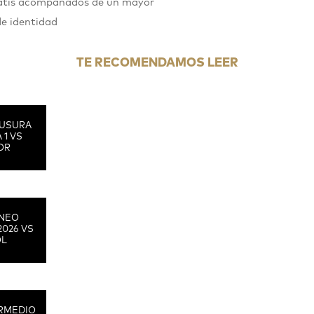
gratis acompañados de un mayor
de identidad
TE RECOMENDAMOS LEER
USURA
 1 VS
OR
RNEO
2026 VS
OL
RMEDIO