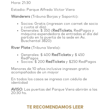
Hora: 21:30
Estadio: Parque Alfredo Víctor Viera
Wanderers
(Tribuna Borjas y Saporiti):
Socios: Gratis (ingresan con carnet de socio
y cuota al día)
Generales: $ 350 (
RedTickets
, RedPagos y
máquina expendedora de entradas el día del
partido en la puerta de la sede en
Av.
Buschental 3820
)
River Plate
(Tribuna Varela):
Generales: $ 400
RedTickets
y $ 450
RedPagos
Socios: $ 200
RedTickets
y $250 RedPagos
Menores de 10 años inclusive ingresan gratis
acompañados de un mayor
En todos los casos se ingresa con cédula de
identidad
AVISO
: Las puertas del Parque Viera abrirán a las
20:30 hs.
TE RECOMENDAMOS LEER