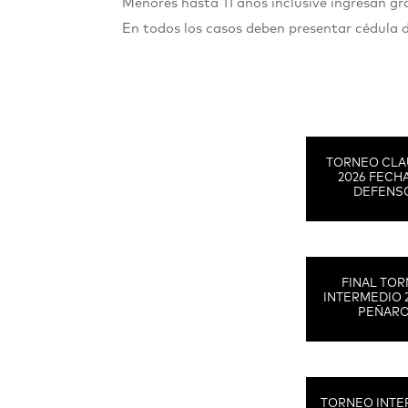
Menores hasta 11 años inclusive ingresan 
En todos los casos deben presentar cédula 
TORNEO CLA
2026 FECHA
DEFENS
FINAL TO
INTERMEDIO 
PEÑAR
TORNEO INTE