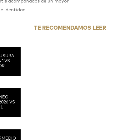
gratis acompañados de un mayor
de identidad
TE RECOMENDAMOS LEER
USURA
 1 VS
OR
RNEO
2026 VS
OL
RMEDIO