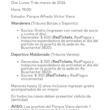
Día: Lunes 11 de marzo de 2024
Hora: 19:00
Estadio: Parque Alfredo Víctor Viera
Wanderers
(Tribuna Borjas y Saporiti):
Socios: Gratis (ingresan con carnet de socio
y cuota al día)
Generales: $ 400 (
RedTickets
, RedPagos y
máquina expendedora de entradas el día del
partido en la puerta de la sede en
Av.
Buschental 3820
)
Deportivo Maldonado
(Tribuna Varela):
Generales: $ 550 (
RedTickets
,
RedPagos
y
máquina expendedora de entradas el día del
partido en la puerta de la sede en
Av.
Buschental 3820
)
Socios: $ 300
(
RedTickets
y RedPagos
únicamente)
Menores hasta 12 años inclusive ingresan gratis
acompañados de un mayor
En todos los casos deben presentar cédula de
identidad
AVISO
: Las puertas del Parque Viera abrirán 1