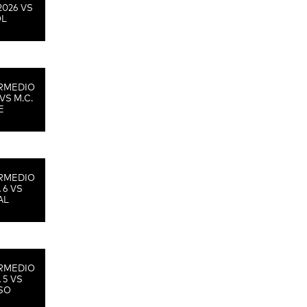
2026 VS
OL
RMEDIO
VS M.C.
E
RMEDIO
 6 VS
AL
RMEDIO
 5 VS
SO