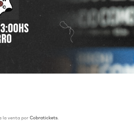
a
la venta por
Cobratickets
.