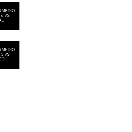
RMEDIO
 6 VS
AL
RMEDIO
 5 VS
SO