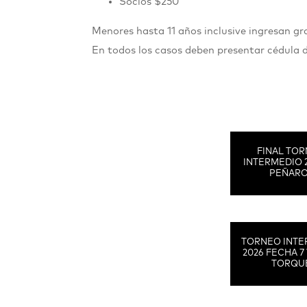
Socios $250
Menores hasta 11 años inclusive ingresan 
En todos los casos deben presentar cédula 
FINAL TO
INTERMEDIO 
PEÑAR
TORNEO INTE
2026 FECHA 7 
TORQU