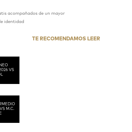
gratis acompañados de un mayor
de identidad
TE RECOMENDAMOS LEER
RNEO
2026 VS
OL
RMEDIO
VS M.C.
E