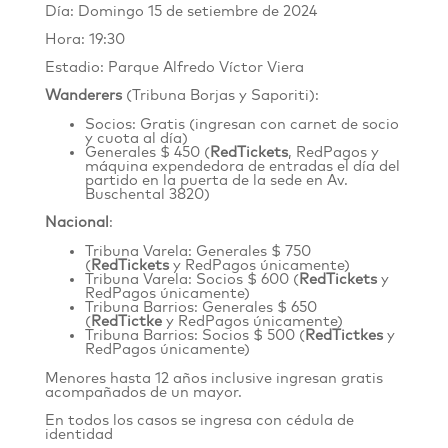
Día: Domingo 15 de setiembre de 2024
Hora: 19:30
Estadio: Parque Alfredo Víctor Viera
Wanderers
(Tribuna Borjas y Saporiti):
Socios: Gratis (ingresan con carnet de socio
y cuota al día)
Generales $ 450 (
RedTickets
, RedPagos y
máquina expendedora de entradas el día del
partido en la puerta de la sede en
Av.
Buschental 3820
)
Nacional
:
Tribuna Varela: Generales $ 750
(
RedTickets
y RedPagos únicamente)
Tribuna Varela: Socios $ 600 (
RedTickets
y
RedPagos únicamente)
Tribuna Barrios: Generales $ 650
(
RedTic
t
ke
y RedPagos únicamente)
Tribuna Barrios: Socios $ 500 (
RedTic
t
kes
y
RedPagos únicamente)
Menores hasta 12 años inclusive ingresan gratis
acompañados de un mayor.
En todos los casos se ingresa con cédula de
identidad