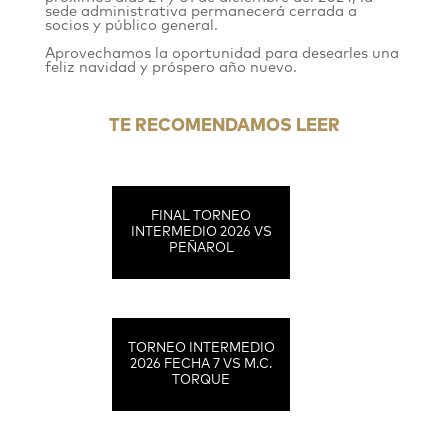
sede administrativa permanecerá cerrada a
socios y público general.
Aprovechamos la oportunidad para desearles una
feliz navidad y próspero año nuevo.
TE RECOMENDAMOS LEER
FINAL TORNEO
INTERMEDIO 2026 VS
PEÑAROL
TORNEO INTERMEDIO
2026 FECHA 7 VS M.C.
TORQUE