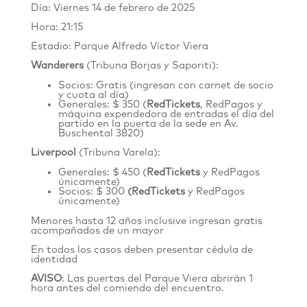
Día: Viernes 14 de febrero de 2025
Hora: 21:15
Estadio: Parque Alfredo Víctor Viera
Wanderers
(Tribuna Borjas y Saporiti):
Socios: Gratis (ingresan con carnet de socio
y cuota al día)
Generales: $ 350 (
RedTickets
, RedPagos y
máquina expendedora de entradas el día del
partido en la puerta de la sede en
Av.
Buschental 3820
)
Liverpool
(Tribuna Varela):
Generales: $ 450 (
RedTickets
y RedPagos
únicamente)
Socios: $ 300
(
RedTickets
y RedPagos
únicamente)
Menores hasta 12 años inclusive ingresan gratis
acompañados de un mayor
En todos los casos deben presentar cédula de
identidad
AVISO
: Las puertas del Parque Viera abrirán 1
hora antes del comiendo del encuentro.