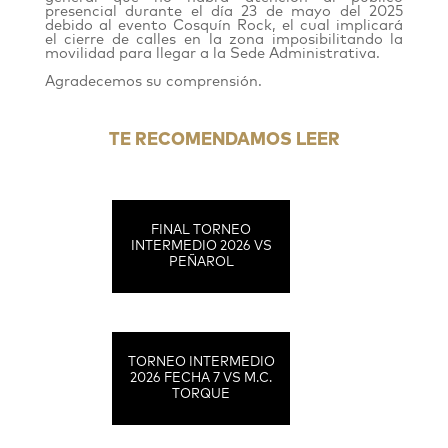
presencial durante el día 23 de mayo del 2025
debido al evento Cosquín Rock, el cual implicará
el cierre de calles en la zona imposibilitando la
movilidad para llegar a la Sede Administrativa.
Agradecemos su comprensión.
TE RECOMENDAMOS LEER
FINAL TORNEO
INTERMEDIO 2026 VS
PEÑAROL
TORNEO INTERMEDIO
2026 FECHA 7 VS M.C.
TORQUE