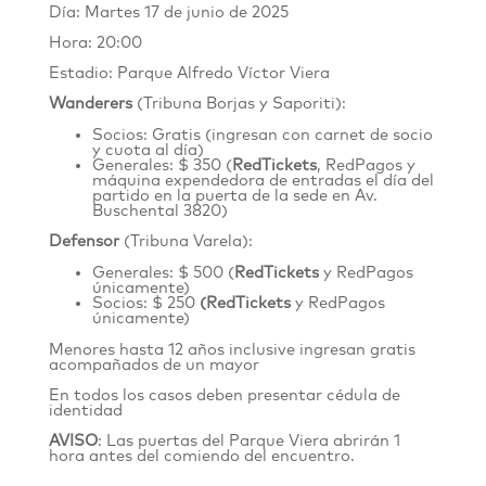
Día: Martes 17 de junio de 2025
Hora: 20:00
Estadio: Parque Alfredo Víctor Viera
Wanderers
(Tribuna Borjas y Saporiti):
Socios: Gratis (ingresan con carnet de socio
y cuota al día)
Generales: $ 350 (
RedTickets
, RedPagos y
máquina expendedora de entradas el día del
partido en la puerta de la sede en
Av.
Buschental 3820
)
Defensor
(Tribuna Varela):
Generales: $ 500 (
RedTickets
y RedPagos
únicamente)
Socios: $ 250
(
RedTickets
y RedPagos
únicamente)
Menores hasta 12 años inclusive ingresan gratis
acompañados de un mayor
En todos los casos deben presentar cédula de
identidad
AVISO
: Las puertas del Parque Viera abrirán 1
hora antes del comiendo del encuentro.