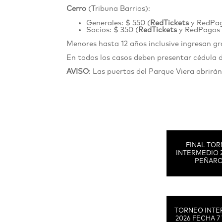
Cerro
(Tribuna Barrios):
Generales: $ 550 (
RedTickets
y RedPa
Socios: $ 350
(
RedTickets
y RedPagos
Menores hasta 12 años inclusive ingresan 
En todos los casos deben presentar cédula 
AVISO
: Las puertas del Parque Viera abrirá
FINAL TO
INTERMEDIO 
PEÑAR
TORNEO INTE
2026 FECHA 7 