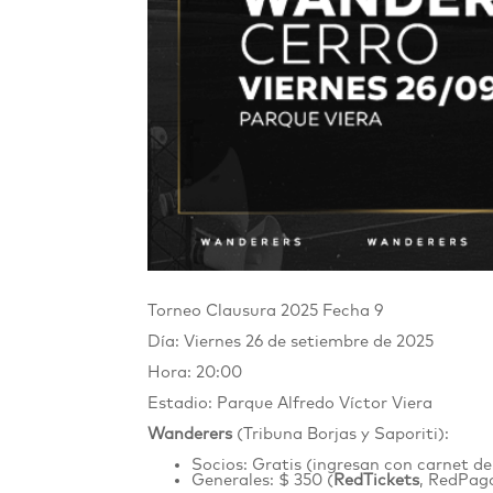
Torneo Clausura 2025 Fecha 9
Día: Viernes 26 de setiembre de 2025
Hora: 20:00
Estadio: Parque Alfredo Víctor Viera
Wanderers
(Tribuna Borjas y Saporiti):
Socios: Gratis (ingresan con carnet de
Generales: $ 350 (
RedTickets
, RedPago