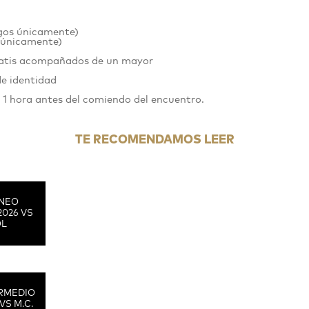
gos únicamente)
 únicamente)
gratis acompañados de un mayor
de identidad
n 1 hora antes del comiendo del encuentro.
TE RECOMENDAMOS LEER
RNEO
2026 VS
OL
RMEDIO
VS M.C.