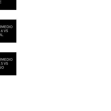
E
RMEDIO
 6 VS
AL
RMEDIO
 5 VS
SO