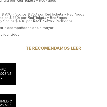
al día por
RedTickets
y RedPagos
: $ 900 y Socios $ 750 por
RedTickets
y RedPagos
ocios $ 550: por
RedTickets
y RedPagos
 y Socios $ 400 por
RedTickets
y RedPagos
gratis acompañados de un mayor
de identidad
TE RECOMENDAMOS LEER
RNEO
2026 VS
OL
RMEDIO
VS M.C.