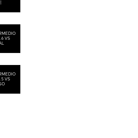
E
RMEDIO
 6 VS
AL
RMEDIO
 5 VS
SO