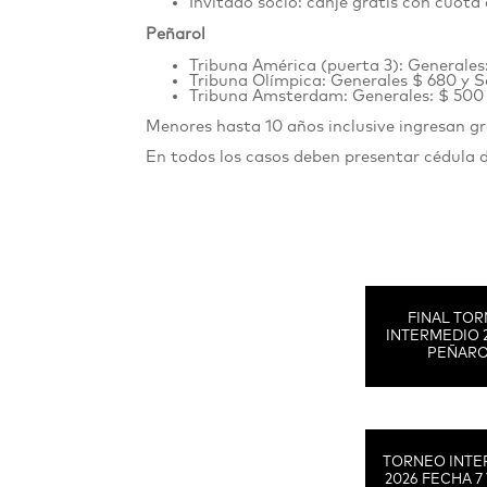
Invitado socio: canje gratis con cuota 
Peñarol
Tribuna América (puerta 3): Generales
Tribuna Olímpica: Generales $ 680 y S
Tribuna Amsterdam:
Generales: $ 500
Menores hasta 10 años inclusive ingresan 
En todos los casos deben presentar cédula 
FINAL TO
INTERMEDIO 
PEÑAR
TORNEO INTE
2026 FECHA 7 