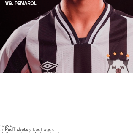
Pagos
por
RedTickets
y
RedPagos