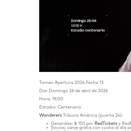
Torneo Apertura 2026 Fecha 13
Día: Domingo 26 de abril de 2026
Hora: 19:00
Estadio: Centenario
Wanderers
Tribuna América (puerta 24):
Generales: $ 150 por
RedTickets
y Red
Socios: canje gratis con cuota al día 