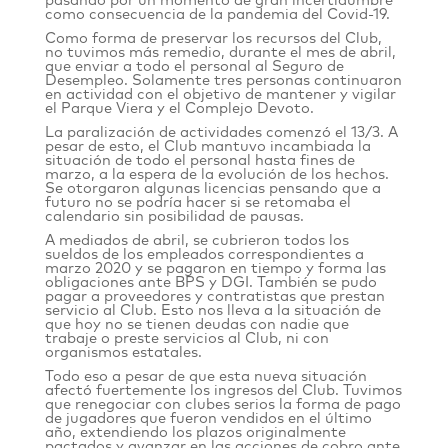
pasando por un momento de gran incertidumbre
como consecuencia de la pandemia del Covid-19.
Como forma de preservar los recursos del Club,
no tuvimos más remedio, durante el mes de abril,
que enviar a todo el personal al Seguro de
Desempleo. Solamente tres personas continuaron
en actividad con el objetivo de mantener y vigilar
el Parque Viera y el Complejo Devoto.
La paralización de actividades comenzó el 13/3. A
pesar de esto, el Club mantuvo incambiada la
situación de todo el personal hasta fines de
marzo, a la espera de la evolución de los hechos.
Se otorgaron algunas licencias pensando que a
futuro no se podría hacer si se retomaba el
calendario sin posibilidad de pausas.
A mediados de abril, se cubrieron todos los
sueldos de los empleados correspondientes a
marzo 2020 y se pagaron en tiempo y forma las
obligaciones ante BPS y DGI. También se pudo
pagar a proveedores y contratistas que prestan
servicio al Club. Esto nos lleva a la situación de
que hoy no se tienen deudas con nadie que
trabaje o preste servicios al Club, ni con
organismos estatales.
Todo eso a pesar de que esta nueva situación
afectó fuertemente los ingresos del Club. Tuvimos
que renegociar con clubes serios la forma de pago
de jugadores que fueron vendidos en el último
año, extendiendo los plazos originalmente
pactados y avanzar en las acciones de cobro ante