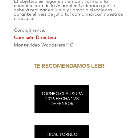
El objetivo es llegar en tiempo y forma a la
convocatoria de la Asamblea Ordinaria que se
deberá realizar en junio y llamar a elecciones
durante el mes de julio tal como marcan nuestros
estatutos.
Cordialmente,
Comisión Directiva
Montevideo Wanderers F.C.
TE RECOMENDAMOS LEER
TORNEO CLAUSURA
2026 FECHA 1 VS
DEFENSOR
FINAL TORNEO