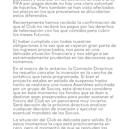
FIFA por pagos donde no hay una clara voluntad
de hacerlos. Pero también se han visto afectados
los plazos en los que preveíamos se dilucidarían
estos diferendos.
Recientemente hemos recibido la confirmación de
que el Club no recibirá los pagos por los derechos
de televisación con los que contaba para cubrir
los meses futuros.
El haber cumplido con todas nuestras
obligaciones a la vez que se cayeron gran parte de
los ingresos proyectados, nos pone en una
delicada situación financiera y nos obliga a ser
extremadamente prudentes en las decisiones que
tomemos.
En el marco de lo anterior, la Comisión Directiva
ha resuelto cancelar la inversión en la cancha de
sintético que tenía programada. Si bien el
proyecto estaba en estado de suspenso hasta
tanto se realizara una nueva Asamblea solicitada
por un grupo de Socios, esta directiva considera
que en este momento los fondos que se iban a
destinar sean preservados para poder sostener el
futuro del Club en un panorama muy incierto.
Será decisión de la próxima directiva analizar
cualquier decisión de inversión y ejecutar un
eventual mandato de los Socios.
La situación del Club es delicada pero sólida. En
estos momentos la caja está prácticamente en
cero, pero al momento de que se reanuden las