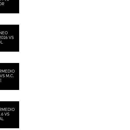
OR
RNEO
2026 VS
OL
RMEDIO
VS M.C.
E
RMEDIO
 6 VS
AL