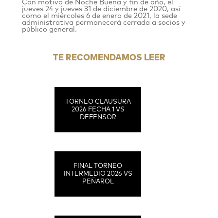
Con motivo de Noche Buena y fin de año, el
jueves 24 y jueves 31 de diciembre de 2020, así
como el miércoles 6 de enero de 2021, la sede
administrativa permanecerá cerrada a socios y
público general.
TE RECOMENDAMOS LEER
TORNEO CLAUSURA
2026 FECHA 1 VS
DEFENSOR
FINAL TORNEO
INTERMEDIO 2026 VS
PEÑAROL