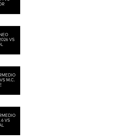
OR
RNEO
2026 VS
OL
RMEDIO
VS M.C.
E
RMEDIO
 6 VS
AL