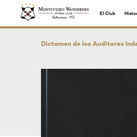
El Club
Histo
Dictamen de los Auditores Ind